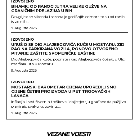
IZDVOJENO
BIHAMK: OD RANOG JUTRA VELIKE GUŽVE NA
GRANIČNIM PRELAZIMA U BIH
Drugi je dan vikenda i sezona je godišnjih odmora te su od ranih
jutarnjih...
9. Augusta 2026.
IZDVOJENO
URUŠIO SE DIO ALAJBEGOVIĆA KUĆE U MOSTARU: ZID
PAO NA PARKIRANA VOZILA, PONOVO OTVORENO
PITANJE ZAŠTITE SPOMENIČKE BAŠTINE
Dio Alajbegovića kuće, poznate i kao Alajbegovića čošak, u Ulici
maršala Tita u Mostaru...
9. Augusta 2026.
IZDVOJENO
MOSTARSKI BAROMETAR CIJENA: UPOREDILI SMO
CIJENE ČETIRI PROIZVODA U PET TRGOVAČKIH
LANACA
Inflacija i rast životnih troškova i dalje tjeraju građane da pažljivo
planiraju svaku kupovinu....
9. Augusta 2026.
VEZANE VIJESTI