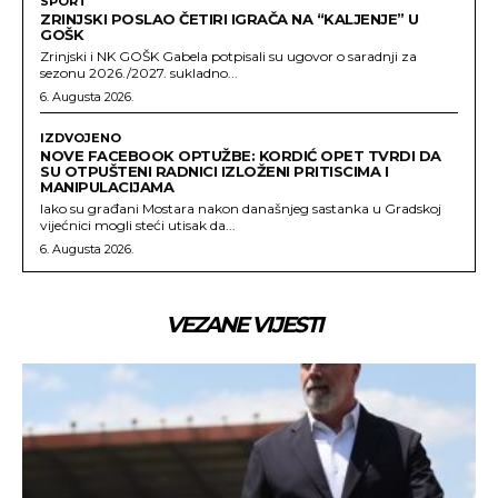
SPORT
ZRINJSKI POSLAO ČETIRI IGRAČA NA “KALJENJE” U
GOŠK
Zrinjski i NK GOŠK Gabela potpisali su ugovor o saradnji za
sezonu 2026./2027. sukladno...
6. Augusta 2026.
IZDVOJENO
NOVE FACEBOOK OPTUŽBE: KORDIĆ OPET TVRDI DA
SU OTPUŠTENI RADNICI IZLOŽENI PRITISCIMA I
MANIPULACIJAMA
Iako su građani Mostara nakon današnjeg sastanka u Gradskoj
vijećnici mogli steći utisak da...
6. Augusta 2026.
VEZANE VIJESTI