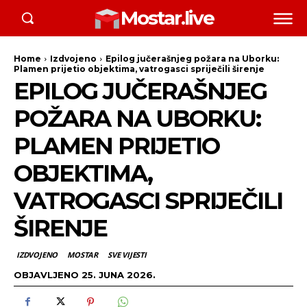
Mostar.live
Home
Izdvojeno
Epilog jučerašnjeg požara na Uborku:
Plamen prijetio objektima, vatrogasci spriječili širenje
EPILOG JUČERAŠNJEG
POŽARA NA UBORKU:
PLAMEN PRIJETIO
OBJEKTIMA,
VATROGASCI SPRIJEČILI
ŠIRENJE
IZDVOJENO
MOSTAR
SVE VIJESTI
OBJAVLJENO
25. JUNA 2026.