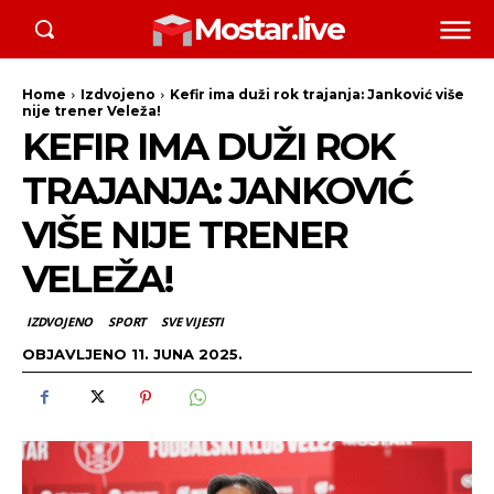
Mostar.live
Home
Izdvojeno
Kefir ima duži rok trajanja: Janković više
nije trener Veleža!
KEFIR IMA DUŽI ROK
TRAJANJA: JANKOVIĆ
VIŠE NIJE TRENER
VELEŽA!
IZDVOJENO
SPORT
SVE VIJESTI
OBJAVLJENO
11. JUNA 2025.