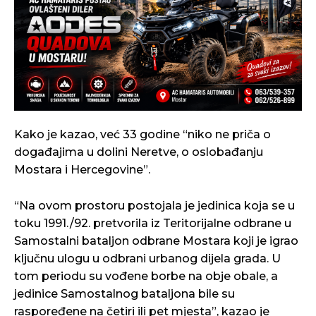
Kako je kazao, već 33 godine “niko ne priča o
događajima u dolini Neretve, o oslobađanju
Mostara i Hercegovine”.
“Na ovom prostoru postojala je jedinica koja se u
toku 1991./92. pretvorila iz Teritorijalne odbrane u
Samostalni bataljon odbrane Mostara koji je igrao
ključnu ulogu u odbrani urbanog dijela grada. U
tom periodu su vođene borbe na obje obale, a
jedinice Samostalnog bataljona bile su
raspoređene na četiri ili pet mjesta”, kazao je