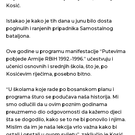
Kosić.
Istakao je kako je tih dana u junu bilo dosta
poginulih i ranjenih pripadnika Samostalnog
bataljona.
Ove godine u programu manifestacije “Putevima
pobjede Armije RBiH 1992.-1996.” učestvuju i
učenici osnovnih i srednjih škola, što je, po
Kosićevim riječima, posebno bitno.
“U školama koje rade po bosanskom planu i
programa šturo se podučava naša historija. Mi
smo odlučili da u ovim poznim godinama
preuzmemo dio odgovornosti da kažemo djeci
šta se dogodilo, kako se to ne bi ponovilo i njima.
Mislim da im je naša lekcija vrlo važna kako bi
ostali i opstali u ovom svijetu”, zaključio je Kosić.