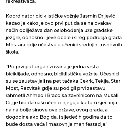
rekreativaca.
Koordinator biciklističke vožnje Jasmin Drljević
kazao je kako je ovo prvi put da se na ovakav
način obilježava dan oslobođenja uže gradske
jezgre, odnosno lijeve obale i šireg područja grada
Mostara gdje učestvuju učenici srednjih i osnovnih
škola.
“Po prvi put organizovana je jedna vrsta
biciklijade, odnosno, biciklističke vožnje. Učesnici
su se zaustavljali na pet tačaka Čekrk, Tekija, Stari
Most, Razvitak gdje su podigli prvi zastavu
rahmetli Ahmed i Braco sa završnicom na Musali.
Cilj je bio da naši učenici njeguju kulturu sjećanja
na najbolje sinove ove države, ovog grada, a
dogodine ako Bog da, i sljedećih godina da to
bude dosta veća i masovnija manifestacija”,