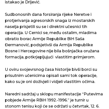
istakao je Drljević.
Sudbonosnih dana forsiranja rijeke Neretve i
protjerivanja agresorskih snaga iz mostarskih
naselja prisjetili su se i direktni učesnici tih
operacija. U Cernici se, među ostalim, mladima
obratio borac Armije Republike BiH Saša
Đermanović, podsjetivši da Armija Republike
Bosne i Hercegovine nije bila bošnjačka oružana
formacija, potkrjepljujući vlastitim primjerom.
U oviru svojevrsnog časa historije bivši borci su
prisutnim učenicima opisali sami tok operacije,
kako su je oni doživjeli i vidjeli vlastitim očima.
Naredni sadržaj u sklopu manifestacije “Putevima
pobjede Armije RBiH 1992.-1996.” je turnir u
stonom tenisu koji će se održati u četvrtak, 12. 6.