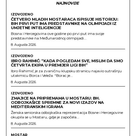
NAJNOVIJE
IZDVOJENO
ČETVERO MLADIH MOSTARACA ISPISUJE HISTORIJU:
BIH PRVI PUT IMA PREDSTAVNIKE NA OLIMPIJADI IZ
UMJETNE INTELIGENCIJE
Bosna i Hercegovina ove godine po prvi put ima svoje
predstavnike na Međunarodnoj olimpijadi...
8. Augusta 2026.
IZDVOJENO
IBRO RAHIMIĆ: “KADA POGLEDAM SVE, MISLIM DA SMO
ČETVRTA EKIPA U PREMIJER LIGI BIH”
Ibro Rahimić je za zvaničnu klupsku stranicu najavio sutrašnju
utakmicu Borca i Veleža. “Borac je...
8. Augusta 2026.
IZDVOJENO
ZMAJICE NA PRIPREMAMA U MOSTARU: BH.
ODBOJKAŠICE SPREMNE ZA NOVI IZAZOV NA
MEDITERANSKIM IGRAMA
Ženska seniorska odbojkaška reprezentacija Bosne i Hercegovine
okupila se u Mostaru, gdje je započela...
8. Augusta 2026.
MOSTAR