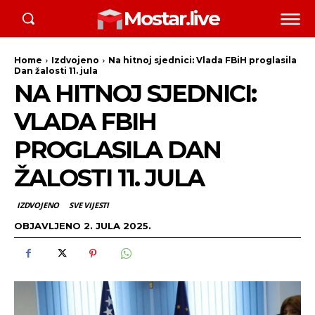
Mostar.live
Home
Izdvojeno
Na hitnoj sjednici: Vlada FBiH proglasila
Dan žalosti 11. jula
NA HITNOJ SJEDNICI:
VLADA FBIH
PROGLASILA DAN
ŽALOSTI 11. JULA
IZDVOJENO
SVE VIJESTI
OBJAVLJENO
2. JULA 2025.