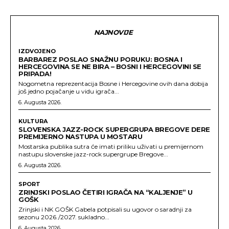
NAJNOVIJE
IZDVOJENO
BARBAREZ POSLAO SNAŽNU PORUKU: BOSNA I
HERCEGOVINA SE NE BIRA – BOSNI I HERCEGOVINI SE
PRIPADA!
Nogometna reprezentacija Bosne i Hercegovine ovih dana dobija
još jedno pojačanje u vidu igrača...
6. Augusta 2026.
KULTURA
SLOVENSKA JAZZ-ROCK SUPERGRUPA BREGOVE DERE
PREMIJERNO NASTUPA U MOSTARU
Mostarska publika sutra će imati priliku uživati u premijernom
nastupu slovenske jazz-rock supergrupe Bregove...
6. Augusta 2026.
SPORT
ZRINJSKI POSLAO ČETIRI IGRAČA NA “KALJENJE” U
GOŠK
Zrinjski i NK GOŠK Gabela potpisali su ugovor o saradnji za
sezonu 2026./2027. sukladno...
6. Augusta 2026.