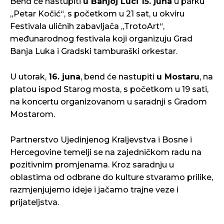
Bend će nastupiti
u Banjoj Luci 15. juna
u parku
„Petar Kočić“, s početkom u 21 sat, u okviru
Festivala uličnih zabavljača „TrotoArt“,
međunarodnog festivala koji organizuju Grad
Banja Luka i Gradski tamburaški orkestar.
U utorak,
16. juna
, bend će nastupiti
u Mostaru
, na
platou ispod Starog mosta, s početkom u 19 sati,
na koncertu organizovanom u saradnji s Gradom
Mostarom.
Partnerstvo Ujedinjenog Kraljevstva i Bosne i
Hercegovine temelji se na zajedničkom radu na
pozitivnim promjenama. Kroz saradnju u
oblastima od odbrane do kulture stvaramo prilike,
razmjenjujemo ideje i jačamo trajne veze i
prijateljstva.