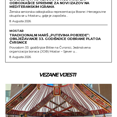
ODBOJKAŠICE SPREMNE ZA NOVI IZAZOV NA
MEDITERANSKIM IGRAMA
Ženska seniorska odbojkaška reprezentacija Bosne i Hercegovine
okupila se u Mostaru, gdje je započela...
8. Augusta 2026.
MOSTAR
TRADICIONALNI MARŠ „PUTEVIMA POBJEDE“:
OBILJEŽAVANJE 33. GODIŠNJICE ODBRANE PLATOA
ČVRSNICE
Povodom 33. godišnjice Bitke na Čvrsnici, Jedinstvena
organizacija boraca (JOB) Mostar – Sjever u...
8. Augusta 2026.
VEZANE VIJESTI