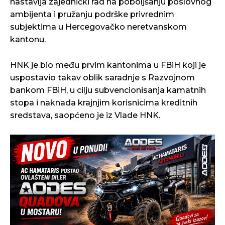
nastavlja zajednički rad na poboljšanju poslovnog
ambijenta i pružanju podrške privrednim
subjektima u Hercegovačko neretvanskom
kantonu.
HNK je bio među prvim kantonima u FBiH koji je
uspostavio takav oblik saradnje s Razvojnom
bankom FBiH, u cilju subvencionisanja kamatnih
stopa i naknada krajnjim korisnicima kreditnih
sredstava, saopćeno je iz Vlade HNK.