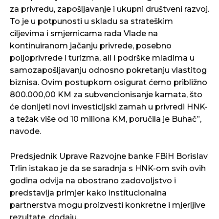
za privredu, zapošljavanje i ukupni društveni razvoj.
To je u potpunosti u skladu sa strateškim
ciljevima i smjernicama rada Vlade na
kontinuiranom jačanju privrede, posebno
poljoprivrede i turizma, ali i podrške mladima u
samozapošljavanju odnosno pokretanju vlastitog
biznisa. Ovim postupkom osigurat ćemo približno
800.000,00 KM za subvencionisanje kamata, što
će donijeti novi investicijski zamah u privredi HNK-
a težak više od 10 miliona KM, poručila je Buhač”,
navode.
Predsjednik Uprave Razvojne banke FBiH Borislav
Trlin istakao je da se saradnja s HNK-om svih ovih
godina odvija na obostrano zadovoljstvo i
predstavlja primjer kako institucionalna
partnerstva mogu proizvesti konkretne i mjerljive
rezultate, dodaju.