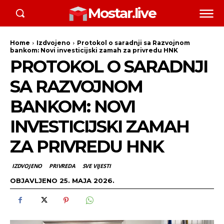
Mostar.live
Home
Izdvojeno
Protokol o saradnji sa Razvojnom
bankom: Novi investicijski zamah za privredu HNK
PROTOKOL O SARADNJI
SA RAZVOJNOM
BANKOM: NOVI
INVESTICIJSKI ZAMAH
ZA PRIVREDU HNK
IZDVOJENO
PRIVREDA
SVE VIJESTI
OBJAVLJENO
25. MAJA 2026.