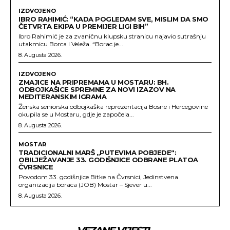
IZDVOJENO
IBRO RAHIMIĆ: “KADA POGLEDAM SVE, MISLIM DA SMO
ČETVRTA EKIPA U PREMIJER LIGI BIH”
Ibro Rahimić je za zvaničnu klupsku stranicu najavio sutrašnju
utakmicu Borca i Veleža. “Borac je...
8. Augusta 2026.
IZDVOJENO
ZMAJICE NA PRIPREMAMA U MOSTARU: BH.
ODBOJKAŠICE SPREMNE ZA NOVI IZAZOV NA
MEDITERANSKIM IGRAMA
Ženska seniorska odbojkaška reprezentacija Bosne i Hercegovine
okupila se u Mostaru, gdje je započela...
8. Augusta 2026.
MOSTAR
TRADICIONALNI MARŠ „PUTEVIMA POBJEDE“:
OBILJEŽAVANJE 33. GODIŠNJICE ODBRANE PLATOA
ČVRSNICE
Povodom 33. godišnjice Bitke na Čvrsnici, Jedinstvena
organizacija boraca (JOB) Mostar – Sjever u...
8. Augusta 2026.