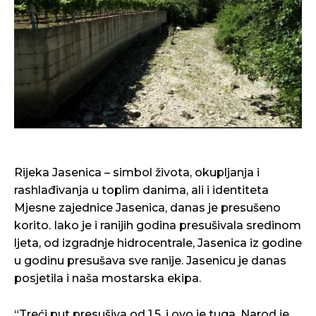
Rijeka Jasenica – simbol života, okupljanja i
rashlađivanja u toplim danima, ali i identiteta
Mjesne zajednice Jasenica, danas je presušeno
korito. Iako je i ranijih godina presušivala sredinom
ljeta, od izgradnje hidrocentrale, Jasenica iz godine
u godinu presušava sve ranije. Jasenicu je danas
posjetila i naša mostarska ekipa.
“Treći put presušiva od 1.5. i ovo je tuga. Narod je