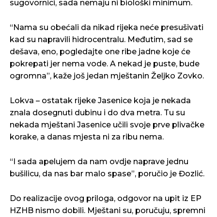
sugovornici, sada nemaju ni biološki minimum.
“Nama su obećali da nikad rijeka neće presušivati
kad su napravili hidrocentralu. Međutim, sad se
dešava, eno, pogledajte one ribe jadne koje će
pokrepati jer nema vode. A nekad je puste, bude
ogromna”, kaže još jedan mještanin Željko Zovko.
Lokva – ostatak rijeke Jasenice koja je nekada
znala dosegnuti dubinu i do dva metra. Tu su
nekada mještani Jasenice učili svoje prve plivačke
korake, a danas mjesta ni za ribu nema.
“I sada apelujem da nam ovdje naprave jednu
bušilicu, da nas bar malo spase”, poručio je Đozlić.
Do realizacije ovog priloga, odgovor na upit iz EP
HZHB nismo dobili. Mještani su, poručuju, spremni