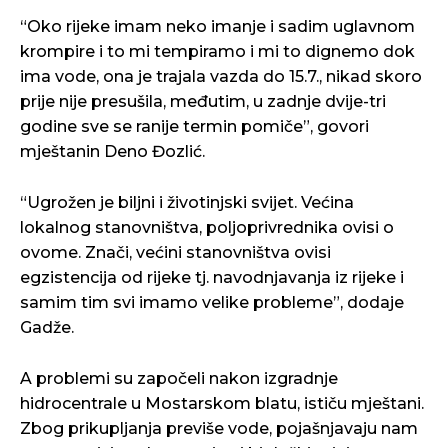
“Oko rijeke imam neko imanje i sadim uglavnom
krompire i to mi tempiramo i mi to dignemo dok
ima vode, ona je trajala vazda do 15.7., nikad skoro
prije nije presušila, međutim, u zadnje dvije-tri
godine sve se ranije termin pomiče”, govori
mještanin Deno Đozlić.
“Ugrožen je biljni i životinjski svijet. Većina
lokalnog stanovništva, poljoprivrednika ovisi o
ovome. Znači, većini stanovništva ovisi
egzistencija od rijeke tj. navodnjavanja iz rijeke i
samim tim svi imamo velike probleme”, dodaje
Gadže.
A problemi su započeli nakon izgradnje
hidrocentrale u Mostarskom blatu, ističu mještani.
Zbog prikupljanja previše vode, pojašnjavaju nam