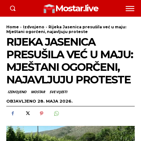
Mostar.live
Home
Izdvojeno
Rijeka Jasenica presušila već u maju:
Mještani ogorčeni, najavljuju proteste
RIJEKA JASENICA
PRESUŠILA VEĆ U MAJU:
MJEŠTANI OGORČENI,
NAJAVLJUJU PROTESTE
IZDVOJENO
MOSTAR
SVE VIJESTI
OBJAVLJENO
28. MAJA 2026.