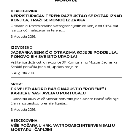
HERCEGOVINA
NEPRISTUPAČAN TEREN: RAZBUKTAO SE POŽAR IZNAD
KONJICA, TRAŽI SE POMOĆ IZ ZRAKA
Pripadnici Profesionalne vatrogasne jedinice Konjic od 01:30 sati
iza ponoći nalaze se na terenu...
6. Augusta 2026.
IZDVOJENO
JADRANKA SENKIĆ O OTKAZIMA KOJE JE PODIJELILA:
PONOVO BIH SVE ISTO URADILA!
Vršiteljica dužnosti direktorice JP Komunalno Mostar Jadranka
Senkić poručila je da bi, uprkos brojnim...
6. Augusta 2026.
SPORT
FK VELEŽ: ANDRO BABIĆ NAPUSTIO “ROĐENE” I
KARIJERU NASTAVLJA U PORTUGALU
Fudbalski klub Velež Mostar potvrdio je da Andro Babić više nije
član mostarskog premijerligaša....
6. Augusta 2026.
HERCEGOVINA
VIŠE POŽARA U HNK: VATROGASCI INTERVENISALI U
MOSTARU I ČAPLJINI