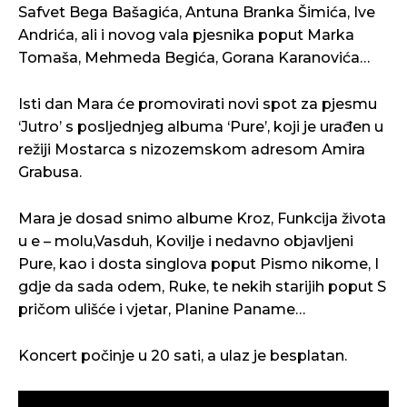
Safvet Bega Bašagića, Antuna Branka Šimića, Ive
Andrića, ali i novog vala pjesnika poput Marka
Tomaša, Mehmeda Begića, Gorana Karanovića…
Isti dan Mara će promovirati novi spot za pjesmu
‘Jutro’ s posljednjeg albuma ‘Pure’, koji je urađen u
režiji Mostarca s nizozemskom adresom Amira
Grabusa.
Mara je dosad snimo albume Kroz, Funkcija života
u e – molu,Vasduh, Kovilje i nedavno objavljeni
Pure, kao i dosta singlova poput Pismo nikome, I
gdje da sada odem, Ruke, te nekih starijih poput S
pričom ulišće i vjetar, Planine Paname…
Koncert počinje u 20 sati, a ulaz je besplatan.