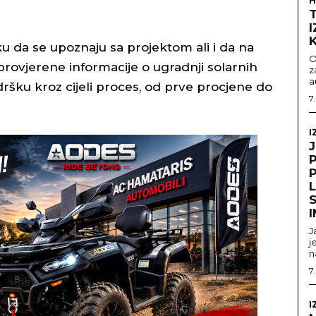
H
ku da se upoznaju sa projektom ali i da na
O
rovjerene informacije o ugradnji solarnih
z
a
ršku kroz cijeli proces, od prve procjene do
7
I
S
J
j
n
7
I