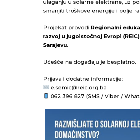
ulaganju u solarne elektrane, uz p
smanjiti troškove energije i bolje r
Projekat provodi
Regionalni edukac
razvoj u jugoistočnoj Evropi (REIC)
Sarajevu
.
Učešće na događaju je besplatno.
Prijava i dodatne informacije:
e.semic@reic.org.ba
062 396 827 (SMS / Viber / Wha