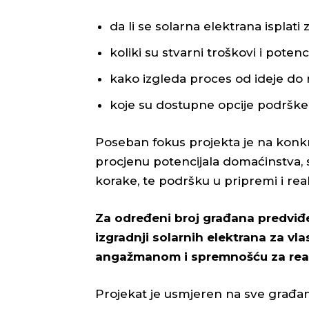
da li se solarna elektrana isplat
koliki su stvarni troškovi i poten
kako izgleda proces od ideje do r
koje su dostupne opcije podrške i 
Poseban fokus projekta je na konkr
procjenu potencijala domaćinstva, 
korake, te podršku u pripremi i reali
Za određeni broj građana predviđe
izgradnji solarnih elektrana za vla
angažmanom i spremnošću za reali
Projekat je usmjeren na sve građane