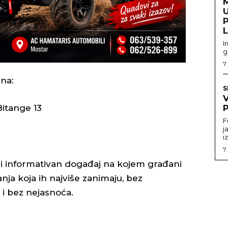
U
I
g
7
ana:
S
Bitange 13
P
F
j
i
7
n i informativan događaj na kojem građani
ja koja ih najviše zanimaju, bez
i bez nejasnoća.