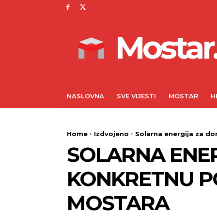
Mostar.
NASLOVNA
SVE VIJESTI
MOSTAR
H
Home
Izdvojeno
Solarna energija za d
SOLARNA ENER
KONKRETNU P
MOSTARA