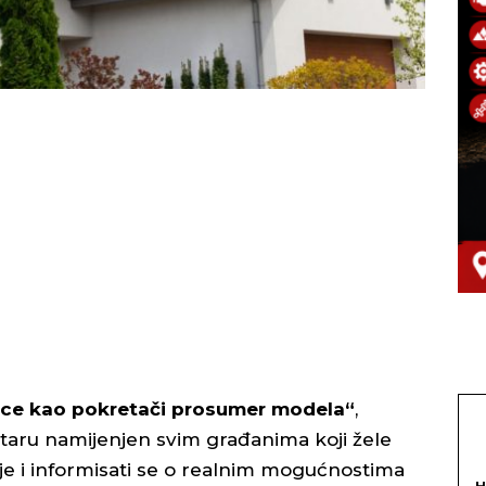
ice kao pokretači prosumer modela“
,
taru namijenjen svim građanima koji žele
ije i informisati se o realnim mogućnostima