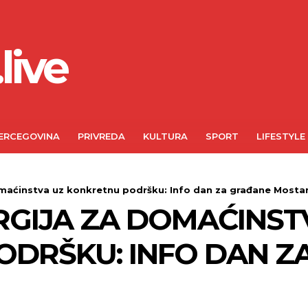
live
ERCEGOVINA
PRIVREDA
KULTURA
SPORT
LIFESTYLE
omaćinstva uz konkretnu podršku: Info dan za građane Mosta
GIJA ZA DOMAĆINST
ODRŠKU: INFO DAN Z