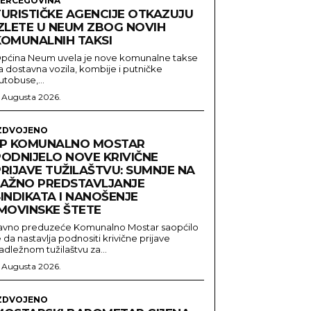
ERCEGOVINA
TURISTIČKE AGENCIJE OTKAZUJU
IZLETE U NEUM ZBOG NOVIH
KOMUNALNIH TAKSI
pćina Neum uvela je nove komunalne takse
a dostavna vozila, kombije i putničke
utobuse,...
. Augusta 2026.
ZDVOJENO
JP KOMUNALNO MOSTAR
PODNIJELO NOVE KRIVIČNE
PRIJAVE TUŽILAŠTVU: SUMNJE NA
LAŽNO PREDSTAVLJANJE
INDIKATA I NANOŠENJE
IMOVINSKE ŠTETE
avno preduzeće Komunalno Mostar saopćilo
e da nastavlja podnositi krivične prijave
adležnom tužilaštvu za...
. Augusta 2026.
ZDVOJENO