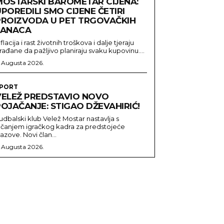
MOSTARSKI BAROMETAR CIJENA:
POREDILI SMO CIJENE ČETIRI
PROIZVODA U PET TRGOVAČKIH
LANACA
nflacija i rast životnih troškova i dalje tjeraju
rađane da pažljivo planiraju svaku kupovinu....
. Augusta 2026.
PORT
VELEŽ PREDSTAVIO NOVO
OJAČANJE: STIGAO DŽEVAHIRIĆ!
udbalski klub Velež Mostar nastavlja s
ačanjem igračkog kadra za predstojeće
zazove. Novi član...
. Augusta 2026.