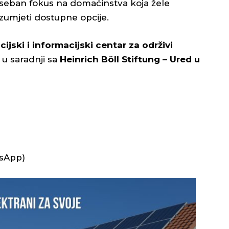
oseban fokus na domaćinstva koja žele
azumjeti dostupne opcije.
ijski i informacijski centar za održivi
u saradnji sa
Heinrich Böll Stiftung – Ured u
tsApp)