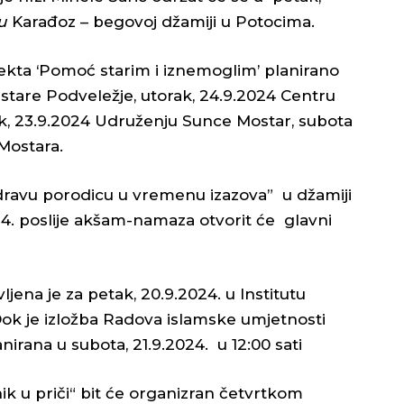
u
Karađoz – begovoj džamiji u Potocima.
ekta ‘Pomoć starim i iznemoglim’ planirano
za stare Podveležje, utorak, 24.9.2024 Centru
jak, 23.9.2024 Udruženju Sunce Mostar, subota
Mostara.
dravu porodicu u vremenu izazova” u džamiji
24. poslije akšam-namaza otvorit će glavni
vljena je za petak, 20.9.2024. u Institutu
k je izložba Radova islamske umjetnosti
irana u subota, 21.9.2024. u 12:00 sati
k u priči“ bit će organizran četvrtkom