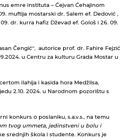
nus emre instituta – Ćejvan Ćehajinom
9. muftija mostarski dr. Salem ef. Dedović ,
 09. dr. kurra hafiz Dževad ef. Gološ i 26. 09.
san Čengić“, autorice prof. dr. Fahire Fejzić
.09.2024. u Centru za kulturu Grada Mostar u
ertom ilahija i kasida hora Medžlisa,
edu 2.10. 2024. u Narodnom pozorištu s
arni konkurs o poslaniku, s.a.v.s., na temu
m tvog ummeta, jedinstveni u bolu i
ke srednjih škola i studente. Konkurs je