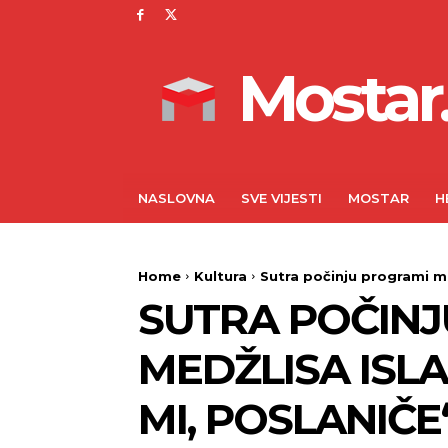
Mostar.
NASLOVNA
SVE VIJESTI
MOSTAR
H
Home
Kultura
Sutra počinju programi ma
SUTRA POČINJ
MEDŽLISA ISL
MI, POSLANIČE