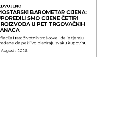
ZDVOJENO
MOSTARSKI BAROMETAR CIJENA:
POREDILI SMO CIJENE ČETIRI
PROIZVODA U PET TRGOVAČKIH
LANACA
nflacija i rast životnih troškova i dalje tjeraju
rađane da pažljivo planiraju svaku kupovinu....
. Augusta 2026.