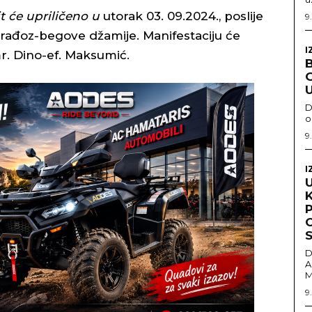
t će upriličeno u
utorak 03. 09.2024., poslije
9
arađoz-begove džamije. Manifestaciju će
I
r. Dino-ef. Maksumić.
U
D
o
9
I
D
A
M
9