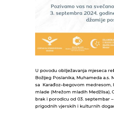
U povodu obilježavanja mjeseca reb
Božijeg Poslanika, Muhameda a.s. M
sa Karađoz–begovom medresom, In
mlade (Mrežom mladih Medžlisa), C
brak i porodicu od 03. septembar – 
prigodnih vjerskih i kulturnih doga