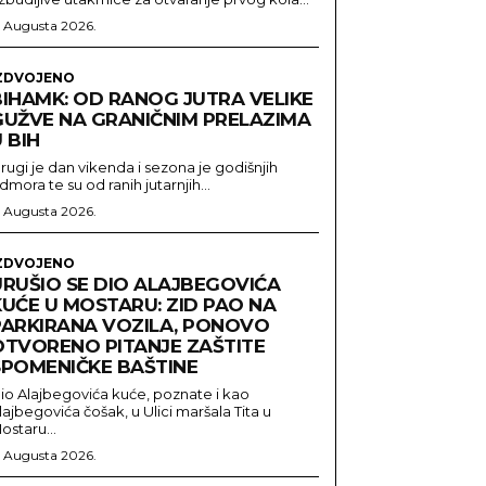
. Augusta 2026.
ZDVOJENO
BIHAMK: OD RANOG JUTRA VELIKE
GUŽVE NA GRANIČNIM PRELAZIMA
 BIH
rugi je dan vikenda i sezona je godišnjih
dmora te su od ranih jutarnjih...
. Augusta 2026.
ZDVOJENO
URUŠIO SE DIO ALAJBEGOVIĆA
KUĆE U MOSTARU: ZID PAO NA
PARKIRANA VOZILA, PONOVO
OTVORENO PITANJE ZAŠTITE
SPOMENIČKE BAŠTINE
io Alajbegovića kuće, poznate i kao
lajbegovića čošak, u Ulici maršala Tita u
ostaru...
. Augusta 2026.