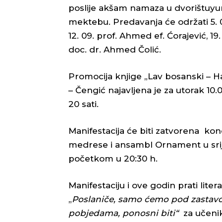
poslije akšam namaza u dvorištuyu
mektebu. Predavanja će održati 5. 0
12. 09. prof. Ahmed ef. Ćorajević, 19.
doc. dr. Ahmed Čolić.
Promocija knjige „Lav bosanski – Ha
– Čengić najavljena je za utorak 10
20 sati.
Manifestacija će biti zatvorena konc
medrese i ansambl Ornament u srij
početkom u 20:30 h.
Manifestaciju i ove godin prati liter
„
Poslaniče, samo ćemo pod zastavo
pobjedama, ponosni biti“
za učeni