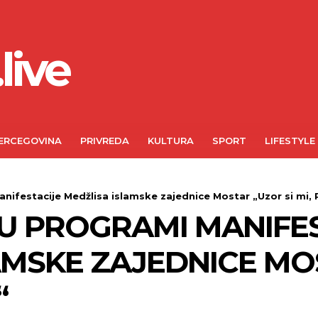
live
ERCEGOVINA
PRIVREDA
KULTURA
SPORT
LIFESTYLE
nifestacije Medžlisa islamske zajednice Mostar „Uzor si mi, 
U PROGRAMI MANIFE
AMSKE ZAJEDNICE MO
“