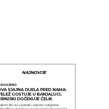
NAJNOVIJE
ZDVOJENO
DVA SJAJNA DUELA PRED NAMA:
VELEŽ GOSTUJE U BANJALUCI,
RINJSKI DOČEKUJE ČELIK
akon što su u petak i subotu odigrane
zbudljive utakmice za otvaranje prvog kola...