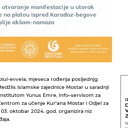
iul-evvela, mjeseca rođenja posljednjg
edžlis Islamske zajednice Mostar u saradnji
stitutom Yunus Emre, Info–servisom za
I
entrom za učenje Kur'ana Mostar i Odjel za
03. oktobar 2024. god. organizira niz
Z
đaja.
N
u