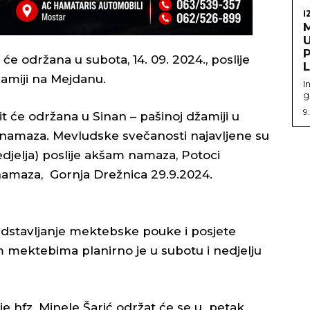
I
U
e održana u subota, 14. 09. 2024., poslije
amiji na Mejdanu.
I
g
9
t će održana u Sinan – pašinoj džamiji u
m-namaza. Mevludske svečanosti najavljene su
djelja) poslije akšam namaza, Potoci
 namaza, Gornja Drežnica 29.9.2024.
dstavljanje mektebske pouke i posjete
 mektebima planirno je u subotu i nedjelju
 hfz. Minele Šarić održat će se u
petak,