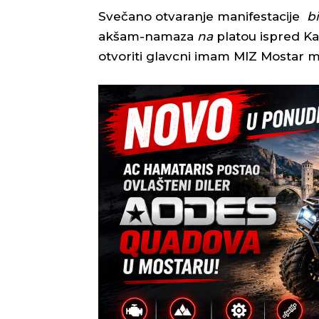
Svečano otvaranje manifestacije
bi
akšam-namaza
na
platou ispred K
otvoriti glavcni imam MIZ Mostar m