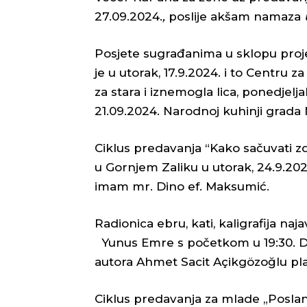
27.09.2024.
,
poslije akšam namaza
Posjete sugrađanima u sklopu proj
je u utorak, 17.9.2024. i to Centru 
za stara i iznemogla lica, ponedjel
21.09.2024. Narodnoj kuhinji grada 
Ciklus predavanja “Kako sačuvati z
u Gornjem Zaliku u utorak, 24.9.20
imam mr. Dino ef. Maksumić.
Radionica ebru, kati, kaligrafija naja
Yunus Emre s početkom u 19:30. Do
autora Ahmet Sacit Açikgözoğlu plan
Ciklus predavanja za mlade „Poslani