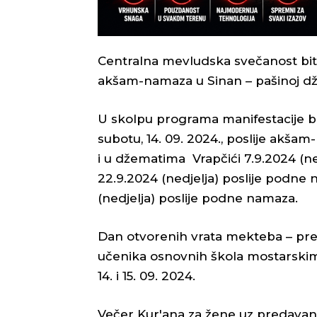
Centralna mevludska svečanost bit ć
akšam-namaza u Sinan – pašinoj dž
U skolpu programa manifestacije bi
subotu, 14. 09. 2024., poslije akša
i u džematima Vrapčići 7.9.2024 (ne
22.9.2024 (nedjelja) poslije podne
(nedjelja) poslije podne namaza.
Dan otvorenih vrata mekteba – pre
učenika osnovnih škola mostarskim
14. i 15. 09. 2024.
Večer Kur'ana za žene uz predavanje