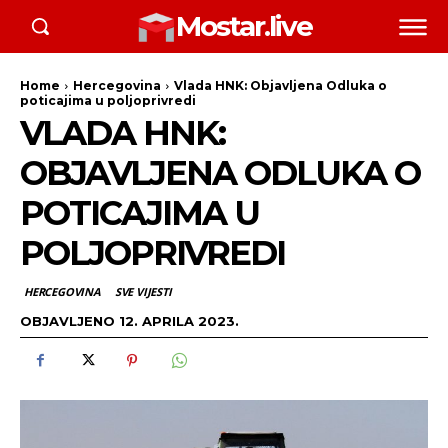
Mostar.live
Home
Hercegovina
Vlada HNK: Objavljena Odluka o
poticajima u poljoprivredi
VLADA HNK:
OBJAVLJENA ODLUKA O
POTICAJIMA U
POLJOPRIVREDI
HERCEGOVINA
SVE VIJESTI
OBJAVLJENO
12. APRILA 2023.