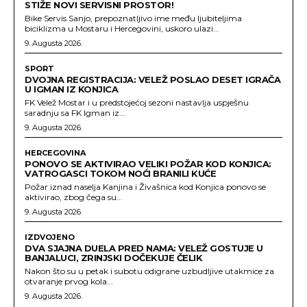
STIŽE NOVI SERVISNI PROSTOR!
Bike Servis Sanjo, prepoznatljivo ime među ljubiteljima
biciklizma u Mostaru i Hercegovini, uskoro ulazi...
9. Augusta 2026.
SPORT
DVOJNA REGISTRACIJA: VELEŽ POSLAO DESET IGRAČA
U IGMAN IZ KONJICA
FK Velež Mostar i u predstojećoj sezoni nastavlja uspješnu
saradnju sa FK Igman iz...
9. Augusta 2026.
HERCEGOVINA
PONOVO SE AKTIVIRAO VELIKI POŽAR KOD KONJICA:
VATROGASCI TOKOM NOĆI BRANILI KUĆE
Požar iznad naselja Kanjina i Živašnica kod Konjica ponovo se
aktivirao, zbog čega su...
9. Augusta 2026.
IZDVOJENO
DVA SJAJNA DUELA PRED NAMA: VELEŽ GOSTUJE U
BANJALUCI, ZRINJSKI DOČEKUJE ČELIK
Nakon što su u petak i subotu odigrane uzbudljive utakmice za
otvaranje prvog kola...
9. Augusta 2026.