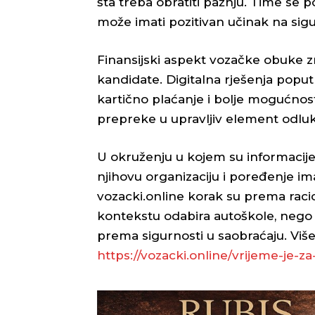
šta treba obratiti pažnju. Time se p
može imati pozitivan učinak na sigu
Finansijski aspekt vozačke obuke z
kandidate. Digitalna rješenja poput
kartično plaćanje i bolje mogućnosti
prepreke u upravljiv element odluk
U okruženju u kojem su informacije 
njihovu organizaciju i poređenje i
vozacki.online korak su prema rac
kontekstu odabira autoškole, nego i
prema sigurnosti u saobraćaju. Više
https://vozacki.online/
vrijeme-je-za