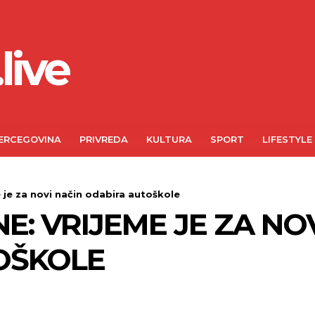
live
ERCEGOVINA
PRIVREDA
KULTURA
SPORT
LIFESTYLE
 je za novi način odabira autoškole
E: VRIJEME JE ZA NO
OŠKOLE