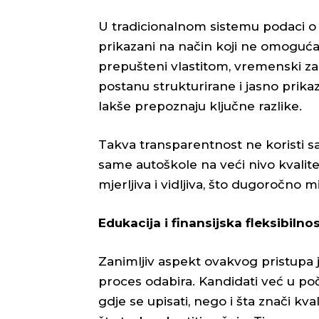
U tradicionalnom sistemu podaci o 
prikazani na način koji ne omoguć
prepušteni vlastitom, vremenski za
postanu strukturirane i jasno prikaz
lakše prepoznaju ključne razlike.
Takva transparentnost ne koristi s
same autoškole na veći nivo kvalitet
mjerljiva i vidljiva, što dugoročno m
Edukacija i finansijska fleksibiln
Zanimljiv aspekt ovakvog pristupa j
proces odabira. Kandidati već u poč
gdje se upisati, nego i šta znači kv