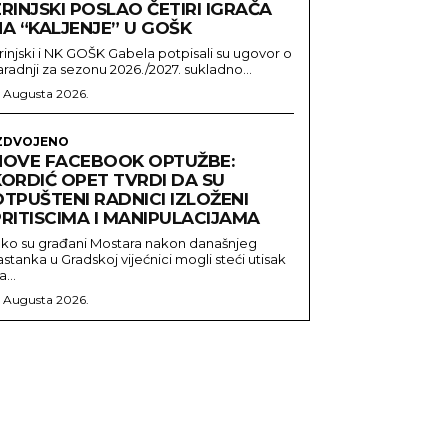
RINJSKI POSLAO ČETIRI IGRAČA
NA “KALJENJE” U GOŠK
rinjski i NK GOŠK Gabela potpisali su ugovor o
aradnji za sezonu 2026./2027. sukladno...
. Augusta 2026.
ZDVOJENO
NOVE FACEBOOK OPTUŽBE:
KORDIĆ OPET TVRDI DA SU
TPUŠTENI RADNICI IZLOŽENI
RITISCIMA I MANIPULACIJAMA
ako su građani Mostara nakon današnjeg
astanka u Gradskoj vijećnici mogli steći utisak
a...
. Augusta 2026.