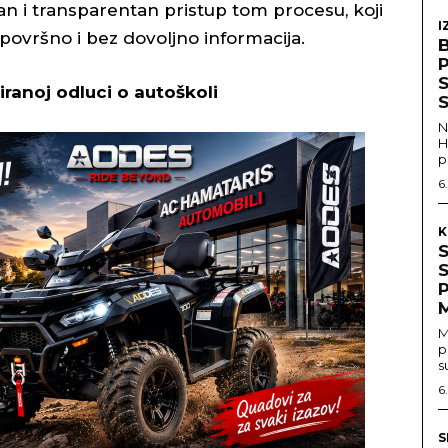
an i transparentan pristup tom procesu, koji
I
površno i bez dovoljno informacija.
S
ranoj odluci o autoškoli
S
N
H
p
6
K
M
p
s
6
S