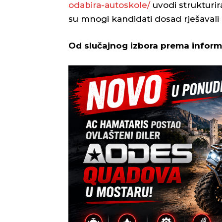
odabira-autoskole/
uvodi strukturir
su mnogi kandidati dosad rješavali 
Od slučajnog izbora prema informi