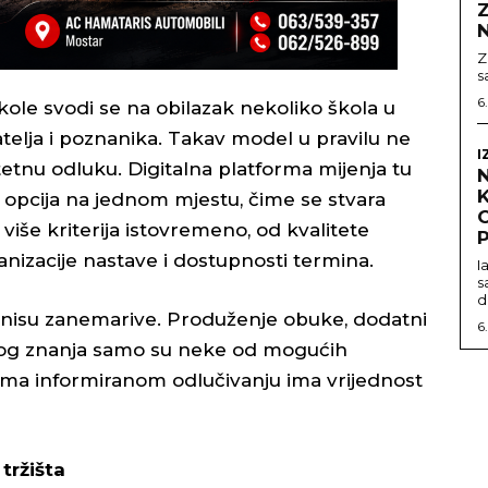
Z
Z
s
6
kole svodi se na obilazak nekoliko škola u
rijatelja i poznanika. Takav model u pravilu ne
I
tetnu odluku. Digitalna platforma mijenja tu
opcija na jednom mjestu, čime se stvara
O
iše kriterija istovremeno, od kvalitete
P
anizacije nastave i dostupnosti termina.
I
s
d
 nisu zanemarive. Produženje obuke, dodatni
6
enog znanja samo su neke od mogućih
ema informiranom odlučivanju ima vrijednost
tržišta