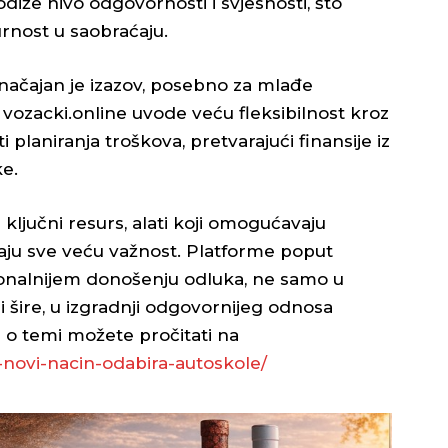
odiže nivo odgovornosti i svjesnosti, što
rnost u saobraćaju.
načajan je izazov, posebno za mlađe
 vozacki.online uvode veću fleksibilnost kroz
 planiranja troškova, pretvarajući finansije iz
e.
ključni resurs, alati koji omogućavaju
maju sve veću važnost. Platforme poput
ionalnijem donošenju odluka, ne samo u
 šire, u izgradnji odgovornijeg odnosa
 o temi možete pročitati na
-novi-nacin-
odabira-autoskole/