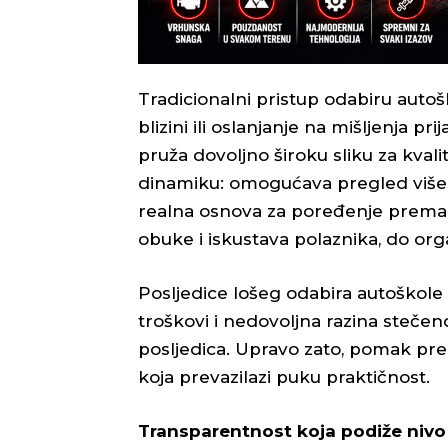
Tradicionalni pristup odabiru autoš
blizini ili oslanjanje na mišljenja p
pruža dovoljno široku sliku za kvali
dinamiku: omogućava pregled više 
realna osnova za poređenje prema v
obuke i iskustava polaznika, do org
Posljedice lošeg odabira autoškole
troškovi i nedovoljna razina steč
posljedica. Upravo zato, pomak pr
koja prevazilazi puku praktičnost.
Transparentnost koja podiže nivo 