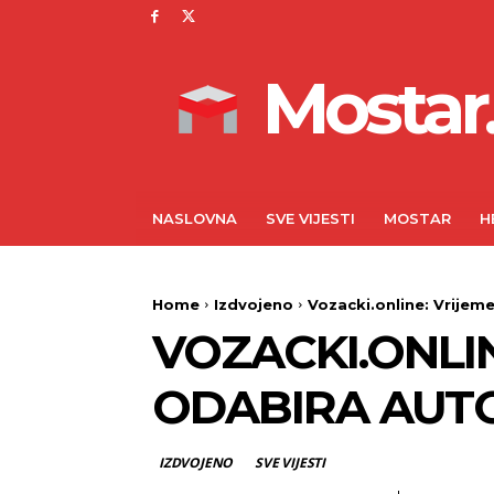
Mostar.
NASLOVNA
SVE VIJESTI
MOSTAR
H
Home
Izdvojeno
Vozacki.online: Vrijeme
VOZACKI.ONLIN
ODABIRA AUT
IZDVOJENO
SVE VIJESTI