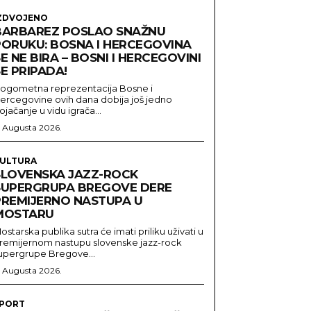
ZDVOJENO
BARBAREZ POSLAO SNAŽNU
PORUKU: BOSNA I HERCEGOVINA
E NE BIRA – BOSNI I HERCEGOVINI
E PRIPADA!
ogometna reprezentacija Bosne i
ercegovine ovih dana dobija još jedno
ojačanje u vidu igrača...
. Augusta 2026.
ULTURA
SLOVENSKA JAZZ-ROCK
SUPERGRUPA BREGOVE DERE
PREMIJERNO NASTUPA U
MOSTARU
ostarska publika sutra će imati priliku uživati u
remijernom nastupu slovenske jazz-rock
upergrupe Bregove...
. Augusta 2026.
PORT